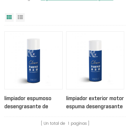
Vista en cuadrícula
Vista de la lista
limpiador espumoso
limpiador exterior motor
desengrasante de
espuma desengrasante
superficies de motor
500ml sin cepillo
con cepillo
Un total de
1
paginas